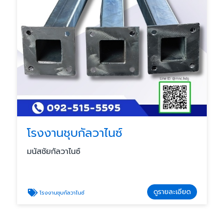
โรงงานชุบกัลวาไนซ์
มนัสชัยกัลวาไนซ์
ดูรายละเอียด
โรงงานชุบกัลวาไนซ์