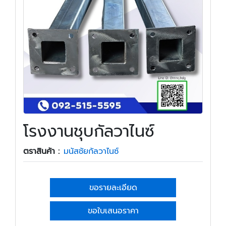
โรงงานชุบกัลวาไนซ์
ตราสินค้า :
มนัสชัยกัลวาไนซ์
ขอรายละเอียด
ขอใบเสนอราคา