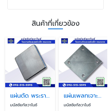
สินค้าที่เกี่ยวข้อง
แผ่นตัด พระราม2 สมุทรสาคร
แผ่นเพลทเจาะรู พระราม2 สมุทรสาคร
มนัสชัยกัลวาไนซ์
มนัสชัยกัลวาไนซ์